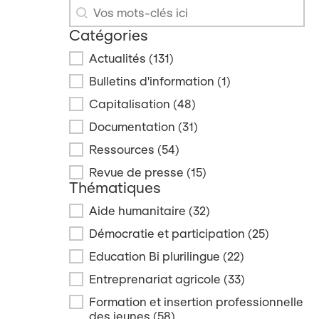
Recherche
Recherche
Catégories
Catégories
Actualités
(131)
Bulletins d'information
(1)
Capitalisation
(48)
Documentation
(31)
Ressources
(54)
Revue de presse
(15)
Thématiques
Thématiques
Aide humanitaire
(32)
Démocratie et participation
(25)
Education Bi plurilingue
(22)
Entreprenariat agricole
(33)
Formation et insertion professionnelle
des jeunes
(58)