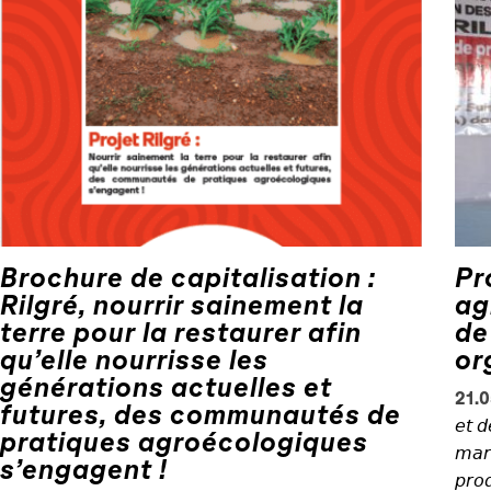
Brochure de capitalisation :
Pr
Rilgré, nourrir sainement la
ag
terre pour la restaurer afin
de
qu’elle nourrisse les
or
générations actuelles et
21.0
futures, des communautés de
𝘦𝘵 𝘥
pratiques agroécologiques
𝘮𝘢𝘳𝘤
s’engagent !
𝘱𝘳𝘰