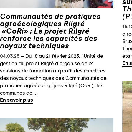
su
Th
Communautés de pratiques
(P
agroécologiques Rilgré
15.1
«CoRi» : Le projet Rilgré
a re
renforce les capacités des
Brux
noyaux techniques
Thé
04.03.25
–
Du 18 au 21 février 2025, l’Unité de
étai
En s
gestion du projet Rilgré a organisé deux
sessions de formation au profit des membres
des noyaux techniques des Communautés de
pratiques agroécologiques Rilgré (CoRi) des
communes de...
En savoir plus