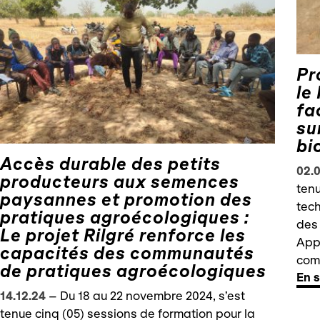
Pr
le
fa
su
bi
Accès durable des petits
02.0
producteurs aux semences
tenu
paysannes et promotion des
tech
pratiques agroécologiques :
des 
Le projet Rilgré renforce les
Appi
capacités des communautés
comm
de pratiques agroécologiques
En s
14.12.24
–
Du 18 au 22 novembre 2024, s’est
tenue cinq (05) sessions de formation pour la