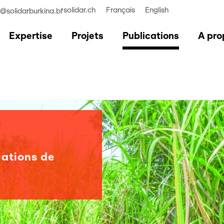
solidar.ch
Français
English
r@solidarburkina.bf
Expertise
Projets
Publications
A pro
cations de