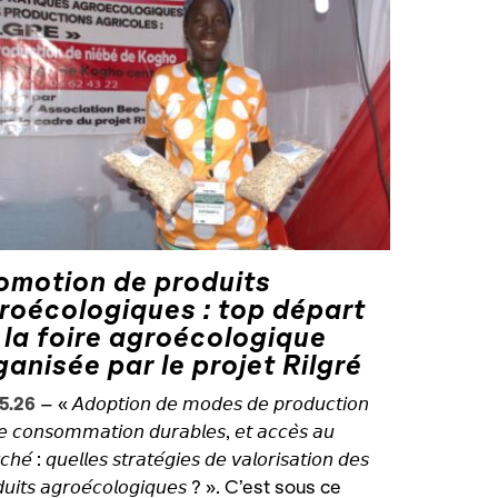
omotion de produits
roécologiques : top départ
 la foire agroécologique
ganisée par le projet Rilgré
5.26
–
« 𝘈𝘥𝘰𝘱𝘵𝘪𝘰𝘯 𝘥𝘦 𝘮𝘰𝘥𝘦𝘴 𝘥𝘦 𝘱𝘳𝘰𝘥𝘶𝘤𝘵𝘪𝘰𝘯
𝘦 𝘤𝘰𝘯𝘴𝘰𝘮𝘮𝘢𝘵𝘪𝘰𝘯 𝘥𝘶𝘳𝘢𝘣𝘭𝘦𝘴, 𝘦𝘵 𝘢𝘤𝘤𝘦̀𝘴 𝘢𝘶
𝘩𝘦́ : 𝘲𝘶𝘦𝘭𝘭𝘦𝘴 𝘴𝘵𝘳𝘢𝘵𝘦́𝘨𝘪𝘦𝘴 𝘥𝘦 𝘷𝘢𝘭𝘰𝘳𝘪𝘴𝘢𝘵𝘪𝘰𝘯 𝘥𝘦𝘴
𝘥𝘶𝘪𝘵𝘴 𝘢𝘨𝘳𝘰𝘦́𝘤𝘰𝘭𝘰𝘨𝘪𝘲𝘶𝘦𝘴 ? ». C’est sous ce