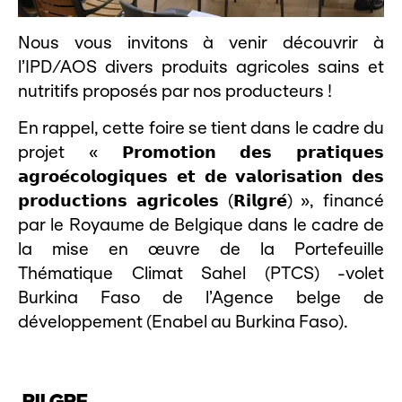
Nous vous invitons à venir découvrir à
l’IPD/AOS divers produits agricoles sains et
nutritifs proposés par nos producteurs !
En rappel, cette foire se tient dans le cadre du
projet « 𝗣𝗿𝗼𝗺𝗼𝘁𝗶𝗼𝗻 𝗱𝗲𝘀 𝗽𝗿𝗮𝘁𝗶𝗾𝘂𝗲𝘀
𝗮𝗴𝗿𝗼𝗲́𝗰𝗼𝗹𝗼𝗴𝗶𝗾𝘂𝗲𝘀 𝗲𝘁 𝗱𝗲 𝘃𝗮𝗹𝗼𝗿𝗶𝘀𝗮𝘁𝗶𝗼𝗻 𝗱𝗲𝘀
𝗽𝗿𝗼𝗱𝘂𝗰𝘁𝗶𝗼𝗻𝘀 𝗮𝗴𝗿𝗶𝗰𝗼𝗹𝗲𝘀 (𝗥𝗶𝗹𝗴𝗿𝗲́) », financé
par le Royaume de Belgique dans le cadre de
la mise en œuvre de la Portefeuille
Thématique Climat Sahel (PTCS) -volet
Burkina Faso de l’Agence belge de
développement (Enabel au Burkina Faso).
RILGRE