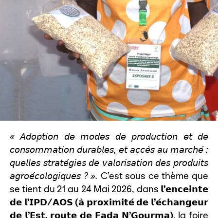
«
𝘈𝘥𝘰𝘱𝘵𝘪𝘰𝘯
𝘥𝘦
𝘮𝘰𝘥𝘦𝘴
𝘥𝘦
𝘱𝘳𝘰𝘥𝘶𝘤𝘵𝘪𝘰𝘯
𝘦𝘵
𝘥𝘦
𝘤𝘰𝘯𝘴𝘰𝘮𝘮𝘢𝘵𝘪𝘰𝘯
𝘥𝘶𝘳𝘢𝘣𝘭𝘦𝘴
,
𝘦𝘵
𝘢𝘤𝘤𝘦
𝘴
𝘢𝘶
𝘮𝘢𝘳𝘤𝘩𝘦
́ :
𝘲𝘶𝘦𝘭𝘭𝘦𝘴
𝘴𝘵𝘳𝘢𝘵𝘦
𝘨𝘪𝘦𝘴
𝘥𝘦
𝘷𝘢𝘭𝘰𝘳𝘪𝘴𝘢𝘵𝘪𝘰𝘯
𝘥𝘦𝘴
𝘱𝘳𝘰𝘥𝘶𝘪𝘵𝘴
𝘢𝘨𝘳𝘰𝘦
𝘤𝘰𝘭𝘰𝘨𝘪𝘲𝘶𝘦𝘴
? ».
C’est sous ce thème que
se tient du 21 au 24 Mai 2026, dans
𝗹
’
𝗲𝗻𝗰𝗲𝗶𝗻𝘁𝗲
𝗱𝗲
𝗹
’
𝗜𝗣𝗗
/
𝗔𝗢𝗦
(
𝗮
̀
𝗽𝗿𝗼𝘅𝗶𝗺𝗶𝘁𝗲
́
𝗱𝗲
𝗹
’
𝗲
𝗰𝗵𝗮𝗻𝗴𝗲𝘂𝗿
𝗱𝗲
𝗹
’
𝗘𝘀𝘁
,
𝗿𝗼𝘂𝘁𝗲
𝗱𝗲
𝗙𝗮𝗱𝗮
𝗡
’
𝗚𝗼𝘂𝗿𝗺𝗮
)
, la foire