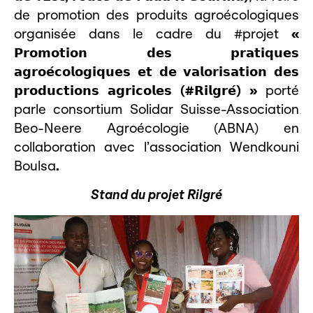
de promotion des produits agroécologiques
organisée dans le cadre du #projet
«
𝗣𝗿𝗼𝗺𝗼𝘁𝗶𝗼𝗻
𝗱𝗲𝘀
𝗽𝗿𝗮𝘁𝗶𝗾𝘂𝗲𝘀
𝗮𝗴𝗿𝗼𝗲
𝗰𝗼𝗹𝗼𝗴𝗶𝗾𝘂𝗲𝘀
𝗲𝘁
𝗱𝗲
𝘃𝗮𝗹𝗼𝗿𝗶𝘀𝗮𝘁𝗶𝗼𝗻
𝗱𝗲𝘀
𝗽𝗿𝗼𝗱𝘂𝗰𝘁𝗶𝗼𝗻𝘀
𝗮𝗴𝗿𝗶𝗰𝗼𝗹𝗲𝘀
(#
𝗥𝗶𝗹𝗴𝗿𝗲
́) »
porté
parle consortium Solidar Suisse-Association
Beo-Neere Agroécologie (ABNA) en
collaboration avec l’association Wendkouni
Boulsa
.
Stand du projet Rilgré