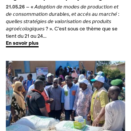
21.05.26
–
« 𝘈𝘥𝘰𝘱𝘵𝘪𝘰𝘯 𝘥𝘦 𝘮𝘰𝘥𝘦𝘴 𝘥𝘦 𝘱𝘳𝘰𝘥𝘶𝘤𝘵𝘪𝘰𝘯 𝘦𝘵
𝘥𝘦 𝘤𝘰𝘯𝘴𝘰𝘮𝘮𝘢𝘵𝘪𝘰𝘯 𝘥𝘶𝘳𝘢𝘣𝘭𝘦𝘴, 𝘦𝘵 𝘢𝘤𝘤𝘦̀𝘴 𝘢𝘶 𝘮𝘢𝘳𝘤𝘩𝘦́ :
𝘲𝘶𝘦𝘭𝘭𝘦𝘴 𝘴𝘵𝘳𝘢𝘵𝘦́𝘨𝘪𝘦𝘴 𝘥𝘦 𝘷𝘢𝘭𝘰𝘳𝘪𝘴𝘢𝘵𝘪𝘰𝘯 𝘥𝘦𝘴 𝘱𝘳𝘰𝘥𝘶𝘪𝘵𝘴
𝘢𝘨𝘳𝘰𝘦́𝘤𝘰𝘭𝘰𝘨𝘪𝘲𝘶𝘦𝘴 ? ». C’est sous ce thème que se
tient du 21 au 24...
En savoir plus