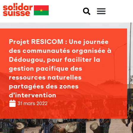
Projet RESICOM : Une journée
des communautés organisée à
Dédougou, pour faciliter la
gestion pacifique des
ressources naturelles
partagées des zones
d’intervention
31 mars 2022