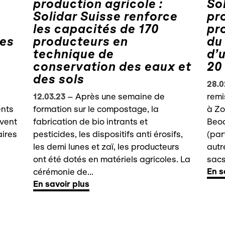
production agricole :
So
Solidar Suisse renforce
pr
les capacités de 170
pr
ges
producteurs en
du
technique de
d’
conservation des eaux et
20
des sols
28.0
12.03.23
–
Après une semaine de
remi
ents
formation sur le compostage, la
à Zo
ivent
fabrication de bio intrants et
Beo
aires
pesticides, les dispositifs anti érosifs,
(par
les demi lunes et zaï, les producteurs
autr
ont été dotés en matériels agricoles. La
sacs
En s
cérémonie de...
En savoir plus