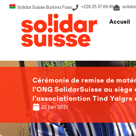
+226 25 37 69 45
solida
Solidar Suisse Burkina Faso
Accueil
Cérémonie de remise de matér
l’ONG SolidarSuisse au siège 
l’associationtion Tind Yalgr
22 juin 2021