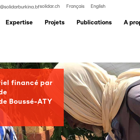
solidar.ch
Français
English
r@solidarburkina.bf
Expertise
Projets
Publications
A pro
iel financé par
de
e de Boussé-ATY