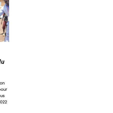
du
ion
pour
ous
2022