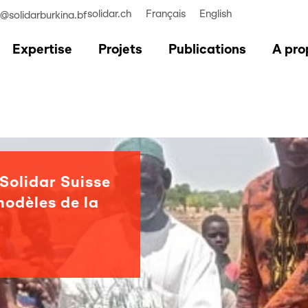
solidar.ch
Français
English
r@solidarburkina.bf
Expertise
Projets
Publications
A pro
 Solidar Suisse
odèles de la