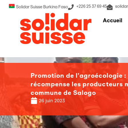
+226 25 37 69 45
solida
Solidar Suisse Burkina Faso
Accueil
Promotion de l’agroécologie :
récompense les producteurs m
commune de Salogo
26 juin 2023