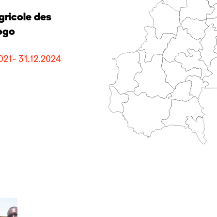
gricole des
logo
021- 31.12.2024