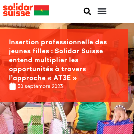
Insertion professionnelle des
jeunes filles : Solidar Suisse
entend multiplier les
opportunités à travers
l’approche « AT3E »
30 septembre 2023