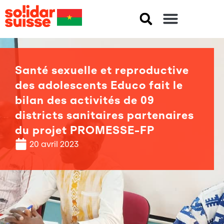
Santé sexuelle et reproductive
des adolescents Educo fait le
bilan des activités de 09
districts sanitaires partenaires
du projet PROMESSE-FP
20 avril 2023